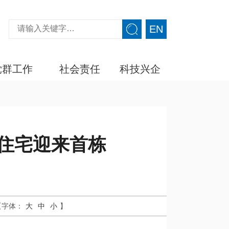
EN
党群工作
社会责任
科技兴企
住宅迎来首栋
【字体：
大
中
小
】