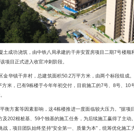
土成功浇筑，由中铁八局承建的干井安置房项目二期7号楼顺
着该项目正式进入收官冲刺阶段。
华镇干井村，总建筑面积50.2万平方米，由两个标段组成。其
万平方米，已有9栋楼于今年年初交付，目前施工的7号、8号、10
付。
衡方案等因素影响，这4栋楼推进一度面临较大压力。”据项
方及202根桩基、59个独基的施工任务，为后续施工赢得了主动
挑战，项目团队始终坚持“安全第一、质量为本”，统筹优化施工