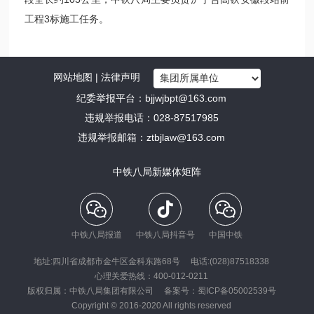
工程3标施工任务。
网站地图
|
法律声明
纪委举报平台：
bjjwjbpt@163.com
违规举报电话：028-87517985
违规举报邮箱：
ztbjlaw@163.com
中铁八局新媒体矩阵
中铁八局报道
中铁八局抖音号
中国中铁
地址:四川省成都市金牛区金科东路68号
电话:(028)87518338
心理关爱热线：400-012-0211
版权归属：中铁八局集团有限公司
备案号：
蜀ICP备05002539号
Copyright © 2016-2020 All rights reserved