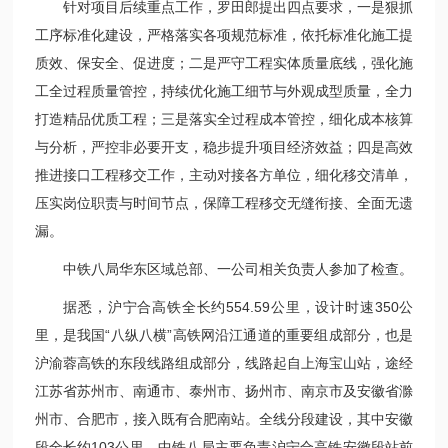
针对项目后续重点工作，罗田郎提出四点要求，一是狠抓
工序标准化建设，严格落实各项规范标准，依托标准化施工提
质效、保安全、促进度；二是严守工程实体质量底线，强化施
工全过程质量管控，持续优化施工细节与外观成型质量，全力
打造精品优质工程；三是落实全过程成本管控，细化成本核算
与分析，严控非必要开支，稳步提升项目经济效益；四是高效
推进接口工程移交工作，主动对接各方单位，细化移交清单，
压实岗位职责与时间节点，保障工程移交无缝衔接、全面无遗
漏。
中铁八局华东区域总部、一公司相关负责人参加了检查。
据悉，沪宁合高铁全长约554.59公里，设计时速350公
里，是我国“八纵八横”高铁网沿江通道的重要组成部分，也是
沪渝蓉高铁的东段线路组成部分，线路起自上海宝山站，途经
江苏省苏州市、南通市、泰州市、扬州市、南京市及安徽省滁
州市、合肥市，接入既有合肥南站。全线分段建设，其中安徽
段全长约103公里，中铁八局主要负责沪宁合高铁安徽段站前